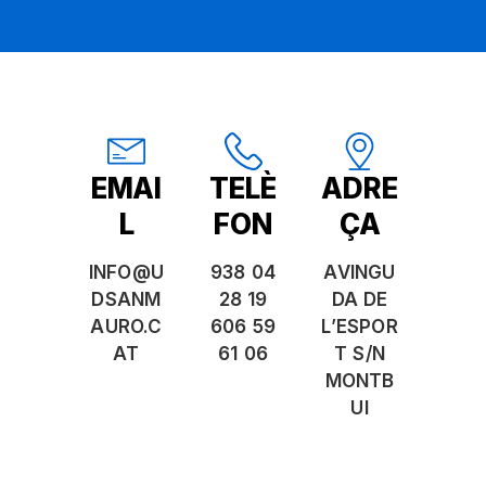
EMAI
TELÈ
ADRE
L
FON
ÇA
INFO@U
938 04
AVINGU
DSANM
28 19
DA DE
AURO.C
606 59
L’ESPOR
AT
61 06
T S/N
MONTB
UI