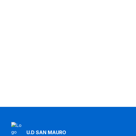
addicional:
Podeu
consultar la
política de
privacitat
completa al
següent
enllaç: Política
de privacitat
U.D SAN MAURO