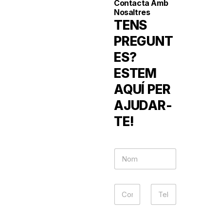
Contacta Amb
Nosaltres
TENS
PREGUNT
ES?
ESTEM
AQUÍ PER
AJUDAR-
TE!
N
o
m
*
T
C
T
e
o
e
l
r
l
e
r
e